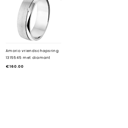
Aan verlanglijst
toevoegen
Amorio vriendschapsring
1315545 met diamant
€
160.00