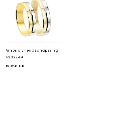
Aan verlanglijst
toevoegen
Amorio vriendschapsring
4202249
€
958.00