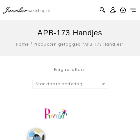
APB-173 Handjes
Home
/
Producten getagged “APB-173 Handjes”
Enig resultaat
Standaard sortering
Aan verlanglijst
toevoegen