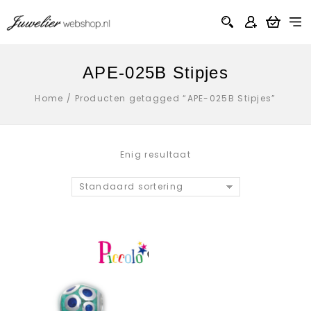
APE-025B Stipjes
Home
/
Producten getagged “APE-025B Stipjes”
Enig resultaat
Standaard sortering
Aan verlanglijst
toevoegen