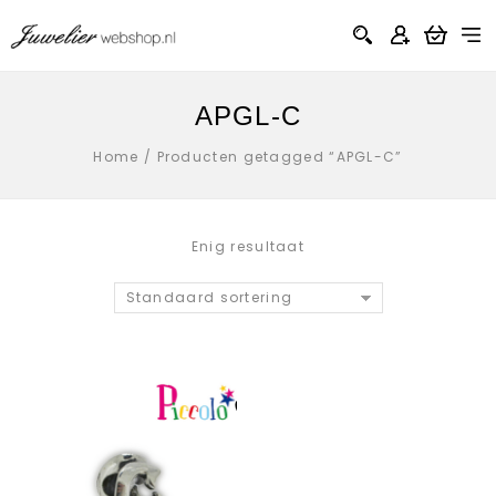
APGL-C
Home
/
Producten getagged “APGL-C”
Enig resultaat
Standaard sortering
Aan verlanglijst
toevoegen