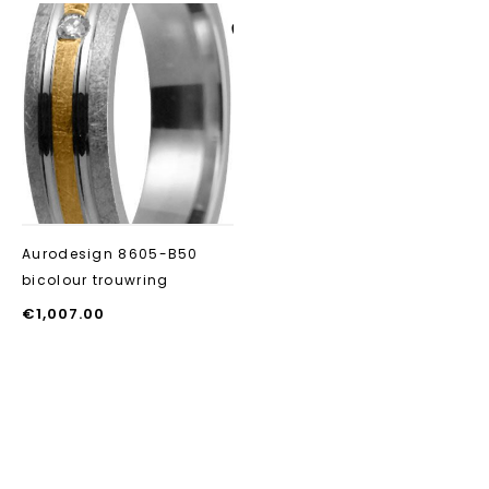
Aan verlanglijst
toevoegen
Aurodesign 8605-B50
bicolour trouwring
€
1,007.00