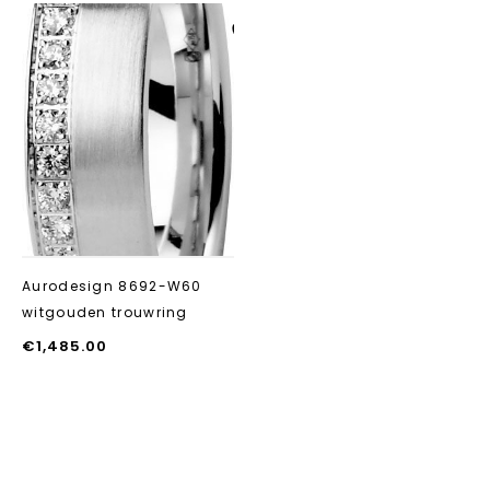
Aan verlanglijst
toevoegen
Aurodesign 8692-W60
witgouden trouwring
€
1,485.00