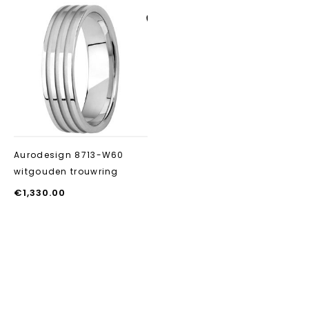
Aan verlanglijst
toevoegen
Aurodesign 8713-W60
witgouden trouwring
€
1,330.00