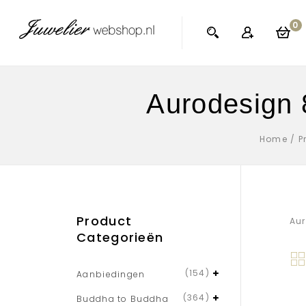
0
Aurodesign 
Home
/
P
Product
Aur
Categorieën
(154)
Aanbiedingen
(364)
Buddha to Buddha