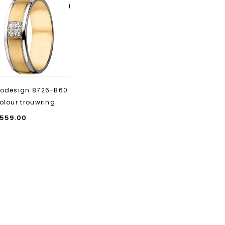
Aan verlanglijst
toevoegen
rodesign 8726-B60
olour trouwring
,559.00