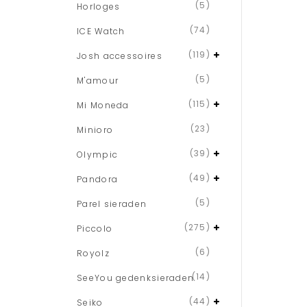
(5)
Horloges
(74)
ICE Watch
(119)
Josh accessoires
(5)
M'amour
(115)
Mi Moneda
(23)
Minioro
(39)
Olympic
(49)
Pandora
(5)
Parel sieraden
(275)
Piccolo
(6)
Royolz
(14)
SeeYou gedenksieraden
(44)
Seiko