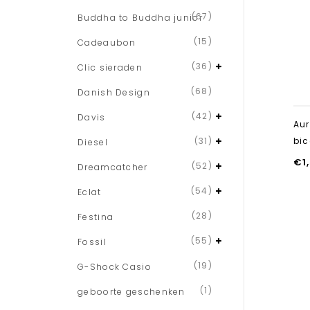
(67)
Buddha to Buddha junior
(15)
Cadeaubon
(36)
Clic sieraden
(68)
Danish Design
(42)
Davis
Au
(31)
bic
Diesel
€
1
(52)
Dreamcatcher
(54)
Eclat
(28)
Festina
(55)
Fossil
(19)
G-Shock Casio
(1)
geboorte geschenken