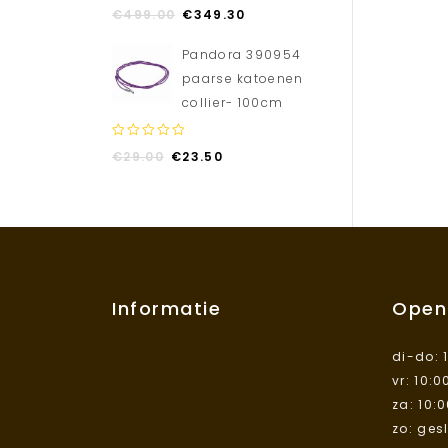
0
€
499.00
€
349.30
out
of
Pandora 390954
5
paarse katoenen
collier- 100cm
0
€
29.00
€
23.50
out
of
5
Informatie
Open
di-do: 
vr: 10:0
za: 10:
zo: ges