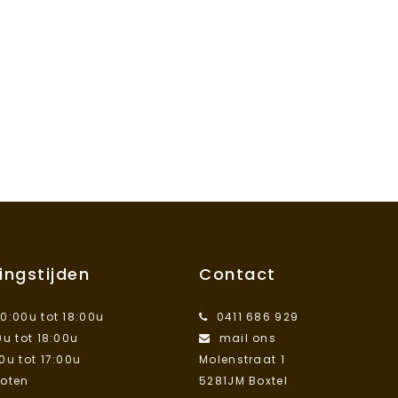
ingstijden
Contact
10:00u tot 18:00u
0411 686 929
0u tot 18:00u
mail ons
00u tot 17:00u
Molenstraat 1
loten
5281JM Boxtel