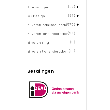
(97)
Trouwringen
(57)
YO Design
(575)
Zilveren basiscollectie
(58)
Zilveren kindersieraden
(5)
zilveren ring
(19)
zilveren tienersieraden
Betalingen