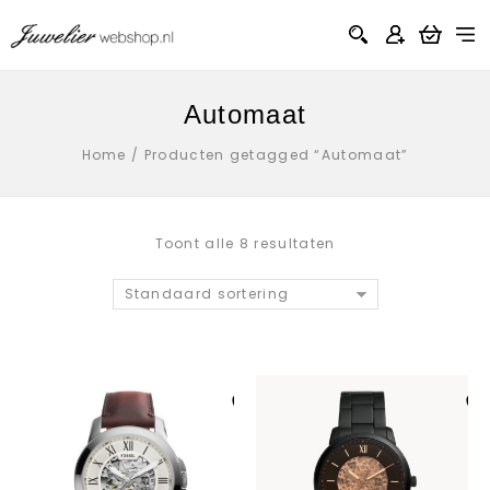
Automaat
Home
/
Producten getagged “Automaat”
Toont alle 8 resultaten
Standaard sortering
Aan verlanglijst
Aan verlanglij
toevoegen
toevoegen