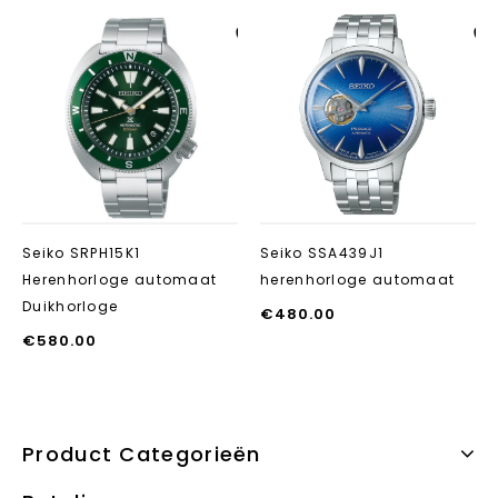
Aan verlanglijst
Aan verlanglij
toevoegen
toevoegen
Seiko SRPH15K1
Seiko SSA439J1
Herenhorloge automaat
herenhorloge automaat
Duikhorloge
€
480.00
€
580.00
Product Categorieën