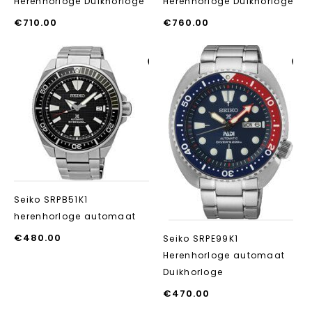
Herenhorloge Duikhorloge
Herenhorloge Duikhorloge
€
710.00
€
760.00
Aan verlanglijst
Aan verlanglijst
toevoegen
toevoegen
Seiko SRPB51K1
herenhorloge automaat
€
480.00
Seiko SRPE99K1
Herenhorloge automaat
Duikhorloge
€
470.00