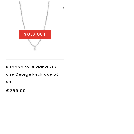
Aan verlanglijst
toevoegen
SOLD OUT
Buddha to Buddha 716
one George Necklace 50
cm
€
289.00