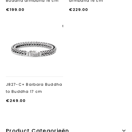
Buddha armband 16 cm
armband 16 cm
€
199.00
€
229.00
Aan verlanglijst
toevoegen
J827-C+ Barbara Buddha
to Buddha 17 cm
€
249.00
Product Categorieën