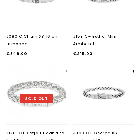
J080 C Chain XS 16 cm
J158 C+ Esther Mini
armband
Armband
€
349.00
€
215.00
Aan verlanglijst
Aan verlanglij
toevoegen
toevoegen
SOLD OUT
J170-C+ Katja Buddha to
J809 C+ George XS