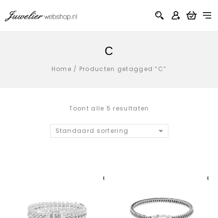
C
Home
/
Producten getagged “C”
Toont alle 5 resultaten
Standaard sortering
Aan verlanglijst
Aan verlanglij
toevoegen
toevoegen