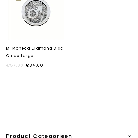
Aan verlanglijst
toevoegen
Mi Moneda Diamond Disc
Chico Large
€
57.00
€
34.00
Product Categorieën