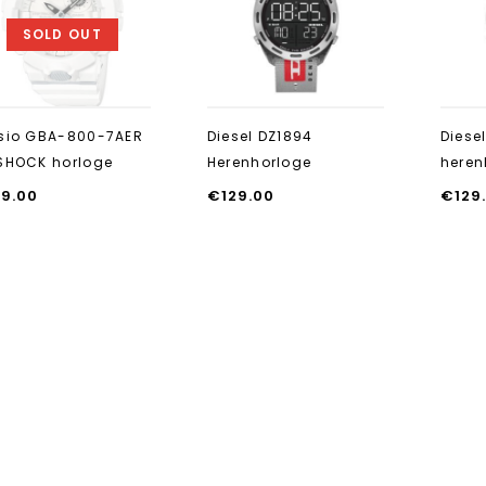
toevoegen
toevoegen
SOLD OUT
sio GBA-800-7AER
Diesel DZ1894
Diese
SHOCK horloge
Herenhorloge
heren
19.00
€
129.00
€
129