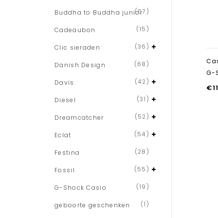
(67)
Buddha to Buddha junior
(15)
Cadeaubon
(36)
Clic sieraden
Ca
(68)
Danish Design
G-
(42)
Davis
€
1
(31)
Diesel
(52)
Dreamcatcher
(54)
Eclat
(28)
Festina
(55)
Fossil
(19)
G-Shock Casio
(1)
geboorte geschenken