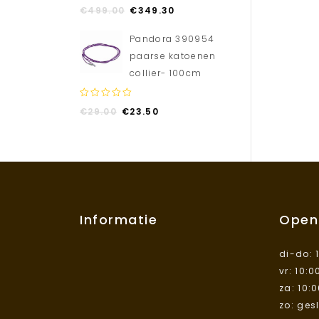
0
€
499.00
€
349.30
out
of
Pandora 390954
5
paarse katoenen
collier- 100cm
0
€
29.00
€
23.50
out
of
5
Informatie
Open
di-do: 
vr: 10:0
za: 10:
zo: ges