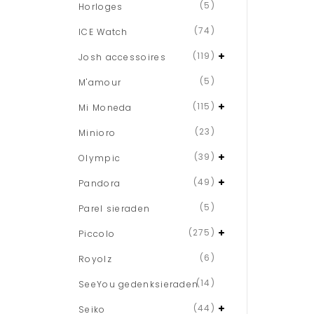
(5)
Horloges
(74)
ICE Watch
(119)
Josh accessoires
(5)
M'amour
(115)
Mi Moneda
(23)
Minioro
(39)
Olympic
(49)
Pandora
(5)
Parel sieraden
(275)
Piccolo
(6)
Royolz
(14)
SeeYou gedenksieraden
(44)
Seiko