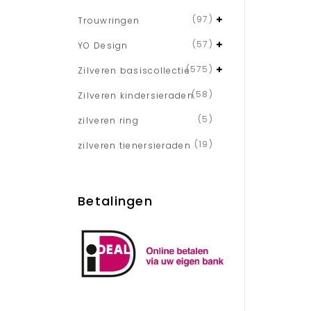
(97)
Trouwringen
(57)
YO Design
(575)
Zilveren basiscollectie
(58)
Zilveren kindersieraden
(5)
zilveren ring
(19)
zilveren tienersieraden
Betalingen