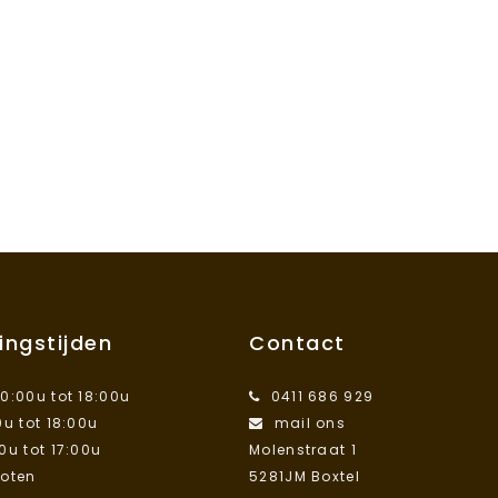
ingstijden
Contact
10:00u tot 18:00u
0411 686 929
0u tot 18:00u
mail ons
00u tot 17:00u
Molenstraat 1
loten
5281JM Boxtel