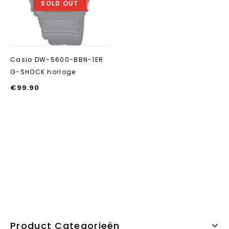
SOLD OUT
Casio DW-5600-BBN-1ER
G-SHOCK horloge
€
99.90
Product Categorieën