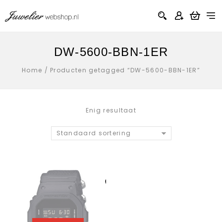
DW-5600-BBN-1ER
Home
/
Producten getagged “DW-5600-BBN-1ER”
Enig resultaat
Standaard sortering
Aan verlanglijst
toevoegen