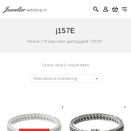
j157E
Home
/
Producten getagged “j157E”
Toont alle 2 resultaten
Standaard sortering
Aan verlanglijst
Aan verlanglij
toevoegen
toevoegen