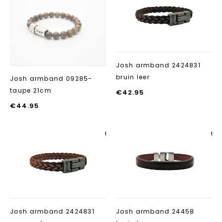
Aan verlanglijst
Aan verlanglij
toevoegen
toevoegen
Josh armband 2424831
bruin leer
Josh armband 09285-
taupe 21cm
€
42.95
€
44.95
Aan verlanglijst
Aan verlanglij
toevoegen
toevoegen
Josh armband 2424831
Josh armband 24458