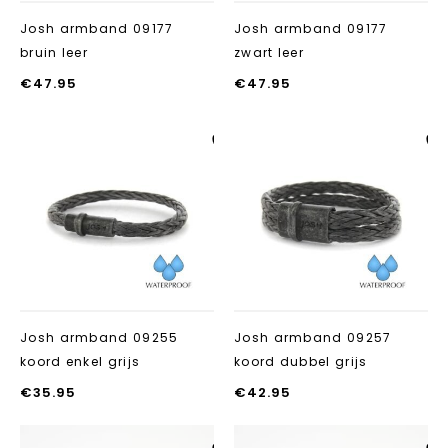
Josh armband 09177
Josh armband 09177
bruin leer
zwart leer
€
47.95
€
47.95
Aan verlanglijst
Aan verlanglij
toevoegen
toevoegen
Josh armband 09255
Josh armband 09257
koord enkel grijs
koord dubbel grijs
€
35.95
€
42.95