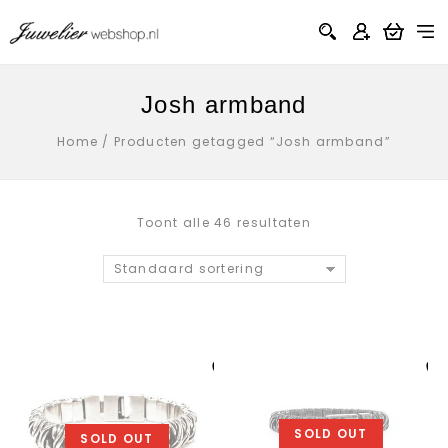
Josh armband
Home
/
Producten getagged “Josh armband”
Toont alle 46 resultaten
Standaard sortering
Aan verlanglijst
Aan verlanglij
toevoegen
toevoegen
SOLD OUT
SOLD OUT