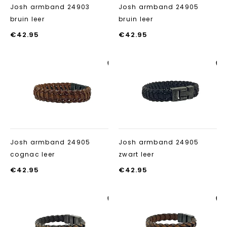
Josh armband 24903
Josh armband 24905
bruin leer
bruin leer
€
42.95
€
42.95
Aan verlanglijst
Aan verlanglij
toevoegen
toevoegen
Josh armband 24905
Josh armband 24905
cognac leer
zwart leer
€
42.95
€
42.95
Aan verlanglijst
Aan verlanglij
toevoegen
toevoegen