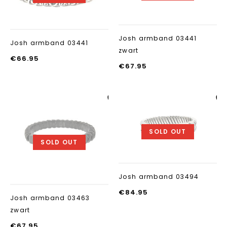
Josh armband 03441
Josh armband 03441
zwart
€
66.95
€
67.95
Aan verlanglijst
Aan verlanglij
toevoegen
toevoegen
SOLD OUT
SOLD OUT
Josh armband 03494
€
84.95
Josh armband 03463
zwart
€
67.95