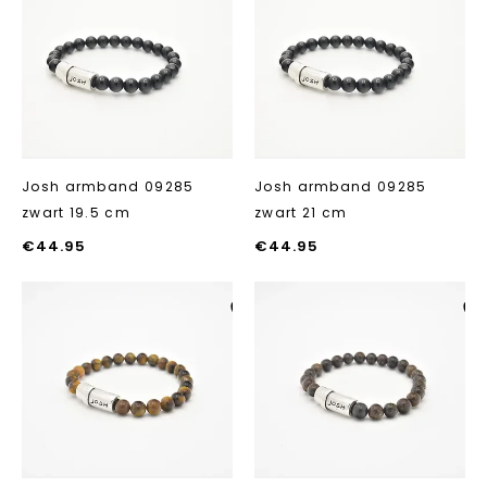
Aan verlanglijst
Aan verlanglij
toevoegen
toevoegen
Josh armband 09285
Josh armband 09285
zwart 19.5 cm
zwart 21 cm
€
44.95
€
44.95
Aan verlanglijst
Aan verlanglij
toevoegen
toevoegen