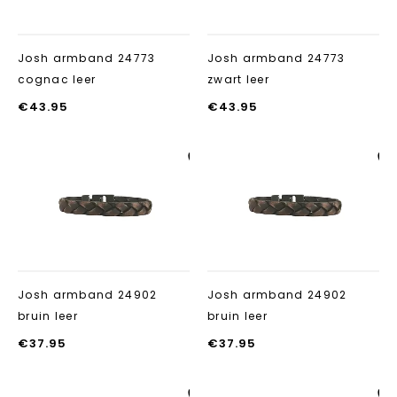
Josh armband 24773
Josh armband 24773
cognac leer
zwart leer
€
43.95
€
43.95
Aan verlanglijst
Aan verlanglij
toevoegen
toevoegen
Josh armband 24902
Josh armband 24902
bruin leer
bruin leer
€
37.95
€
37.95