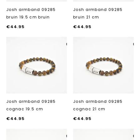
Josh armband 09285
Josh armband 09285
bruin 19.5 cm bruin
bruin 21 cm
€
44.95
€
44.95
Aan verlanglijst
Aan verlanglij
toevoegen
toevoegen
Josh armband 09285
Josh armband 09285
cognac 19.5 cm
cognac 21 cm
€
44.95
€
44.95