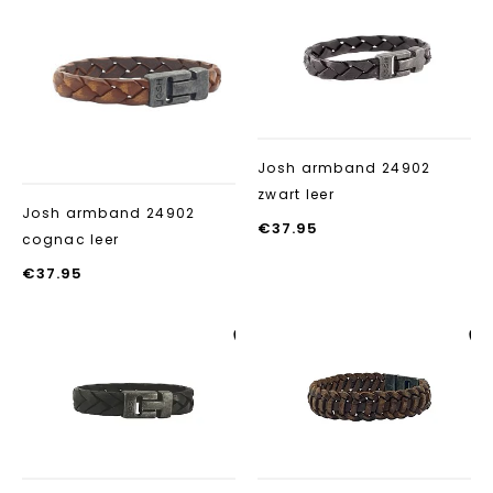
Aan verlanglijst
Aan verlanglij
toevoegen
toevoegen
Josh armband 24902
zwart leer
Josh armband 24902
€
37.95
cognac leer
€
37.95
Aan verlanglijst
Aan verlanglij
toevoegen
toevoegen