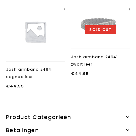
Aan verlanglijst
Aan verlanglij
toevoegen
toevoegen
SOLD OUT
Josh armband 24941
zwart leer
Josh armband 24941
€
44.95
cognac leer
€
44.95
Product Categorieën
Betalingen