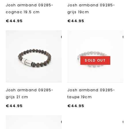
Josh armband 09285-
Josh armband 09285-
cognac 19.5 cm
grijs 19cm
€
44.95
€
44.95
Aan verlanglijst
Aan verlanglij
toevoegen
toevoegen
SOLD OUT
Josh armband 09285-
Josh armband 09285-
grijs 21 cm
taupe 19cm
€
44.95
€
44.95