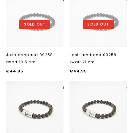
Aan verlanglijst
Aan verlanglij
toevoegen
toevoegen
SOLD OUT
SOLD OUT
Josh armband 09258
Josh armband 09258
zwart 19.5 cm
zwart 21 cm
€
44.95
€
44.95
Aan verlanglijst
Aan verlanglij
toevoegen
toevoegen