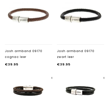
toevoegen
toevoegen
Josh armband 09170
Josh armband 09170
cognac leer
zwart leer
€
39.95
€
39.95
Aan verlanglijst
Aan verlanglij
toevoegen
toevoegen