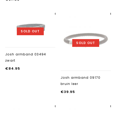
Aan verlanglijst
Aan verlanglij
toevoegen
toevoegen
SOLD OUT
SOLD OUT
Josh armband 03494
zwart
€
84.95
Josh armband 09170
bruin leer
€
39.95
Aan verlanglijst
Aan verlanglij