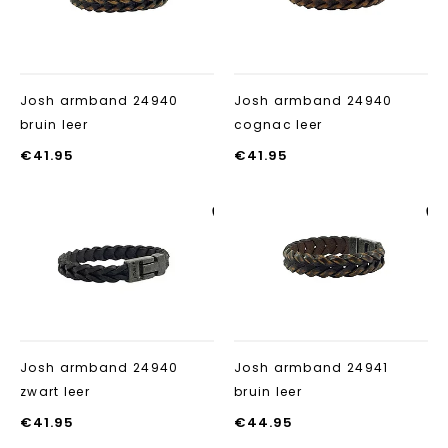
Josh armband 24940
Josh armband 24940
bruin leer
cognac leer
€
41.95
€
41.95
Aan verlanglijst
Aan verlanglij
toevoegen
toevoegen
Josh armband 24940
Josh armband 24941
zwart leer
bruin leer
€
41.95
€
44.95