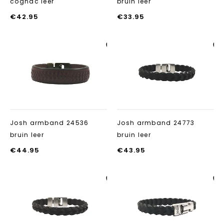
cognac leer
bruin leer
€
42.95
€
33.95
Aan verlanglijst
Aan verlanglij
toevoegen
toevoegen
Josh armband 24536
Josh armband 24773
bruin leer
bruin leer
€
44.95
€
43.95
Aan verlanglijst
Aan verlanglij
toevoegen
toevoegen