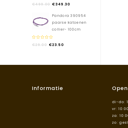
0
€
499.00
€
349.30
out
of
Pandora 390954
5
paarse katoenen
collier- 100cm
0
€
29.00
€
23.50
out
of
5
Informatie
Open
di-do: 
vr: 10:0
za: 10:
zo: ges