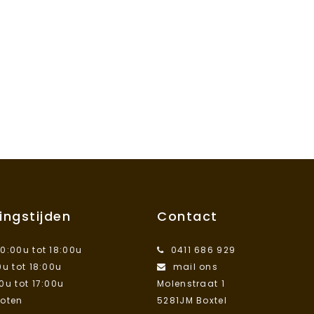
ingstijden
Contact
10:00u tot 18:00u
0411 686 929
0u tot 18:00u
mail ons
00u tot 17:00u
Molenstraat 1
loten
5281JM Boxtel