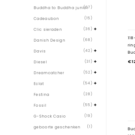
(67)
Buddha to Buddha junior
(15)
Cadeaubon
(36)
Clic sieraden
118
(68)
Danish Design
rin
(42)
Davis
Bu
(31)
€
1
Diesel
(52)
Dreamcatcher
(54)
Eclat
(28)
Festina
(55)
Fossil
(19)
G-Shock Casio
(1)
geboorte geschenken
Bu