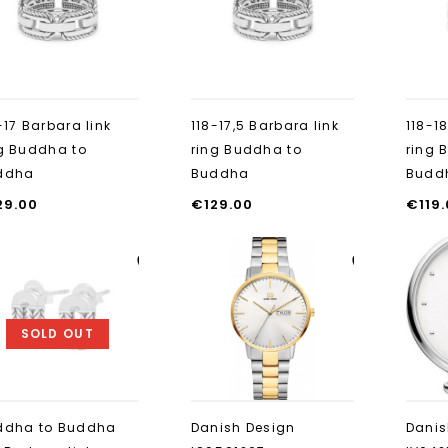
toevoegen
toevoegen
-17 Barbara link
118-17,5 Barbara link
118-1
g Buddha to
ring Buddha to
ring 
ddha
Buddha
Budd
29.00
€
129.00
€
119
Aan verlanglijst
Aan verlanglijst
toevoegen
toevoegen
SOLD OUT
ddha to Buddha
Danish Design
Danis