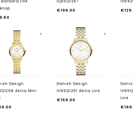
 Barbara link
IQ95Q1267
IV642
rknop
€
199.00
€
129
9.50
Aan verlanglijst
Aan verlanglijst
toevoegen
toevoegen
ish Design
Danish Design
Danis
1Q1268 Akilia Mini
IV95Q1251 Akilia Link
IV95Q
k
Link
€
159.00
69.00
€
169