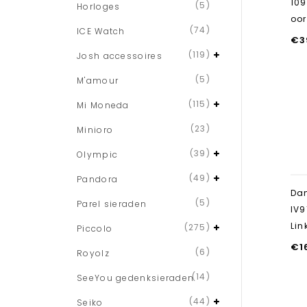
109
(5)
Horloges
oo
(74)
ICE Watch
€
3
(119)
Josh accessoires
(5)
M'amour
(115)
Mi Moneda
(23)
Minioro
(39)
Olympic
(49)
Pandora
Dan
(5)
Parel sieraden
IV9
Lin
(275)
Piccolo
€
1
(6)
Royolz
(14)
SeeYou gedenksieraden
(44)
Seiko