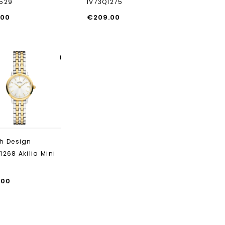
529
IV73Q1275
.00
€
209.00
Aan verlanglijst
toevoegen
h Design
1268 Akilia Mini
.00