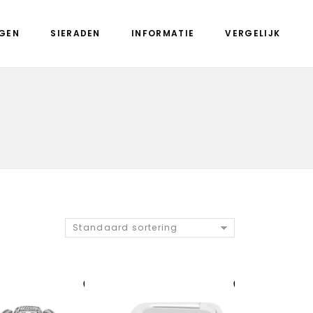
GEN
SIERADEN
INFORMATIE
VERGELIJK
Standaard sortering
Aan verlanglijst
Aan verlanglijst