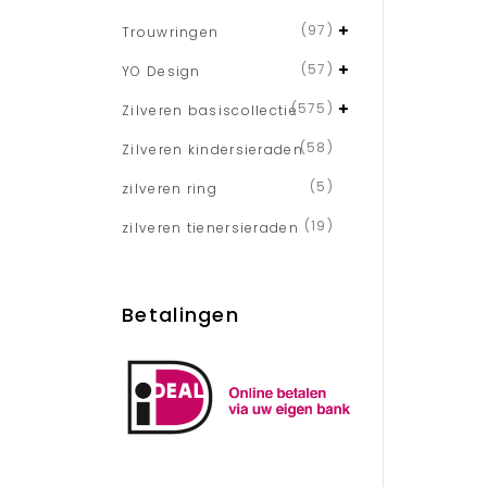
(97)
Trouwringen
(57)
YO Design
(575)
Zilveren basiscollectie
(58)
Zilveren kindersieraden
(5)
zilveren ring
(19)
zilveren tienersieraden
Betalingen