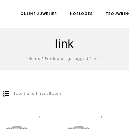
ONLINE JUWELIER
HORLOGES
TROUWRIN
link
Home
/
Producten getagged “link”
Toont alle 11 resultaten
Aan verlanglijst
Aan verlanglijst