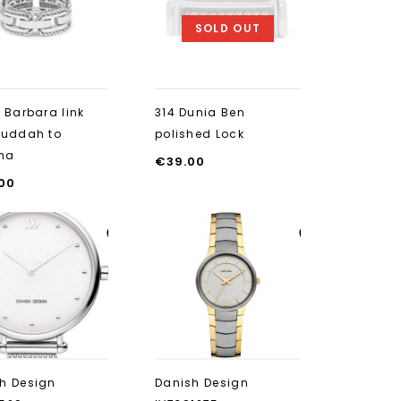
toevoegen
toevoegen
SOLD OUT
8 Barbara link
314 Dunia Ben
Buddah to
polished Lock
ha
€
39.00
.00
Aan verlanglijst
Aan verlanglijst
toevoegen
toevoegen
h Design
Danish Design