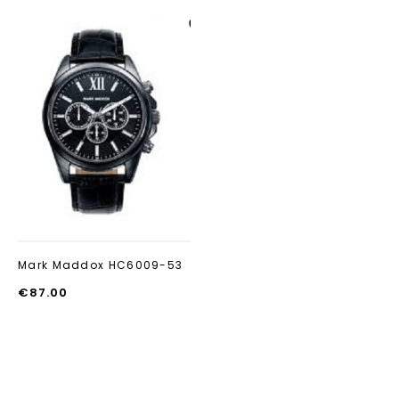
Aan verlanglijst
toevoegen
Mark Maddox HC6009-53
€
87.00