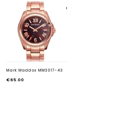
Aan verlanglijst
toevoegen
Mark Maddox MM3017-43
€
65.00