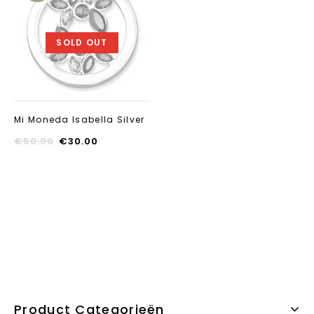
Aan verlanglijst
toevoegen
SOLD OUT
Mi Moneda Isabella Silver
€
50.00
€
30.00
Product Categorieën