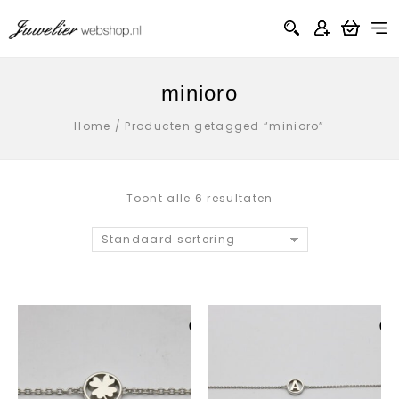
minioro
Home
/
Producten getagged “minioro”
Toont alle 6 resultaten
Standaard sortering
Aan verlanglijst
Aan verlanglij
toevoegen
toevoegen