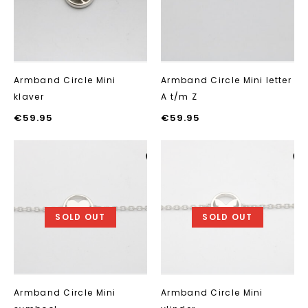
Armband Circle Mini
Armband Circle Mini letter
klaver
A t/m Z
€
59.95
€
59.95
Aan verlanglijst
Aan verlanglij
toevoegen
toevoegen
SOLD OUT
SOLD OUT
Armband Circle Mini
Armband Circle Mini