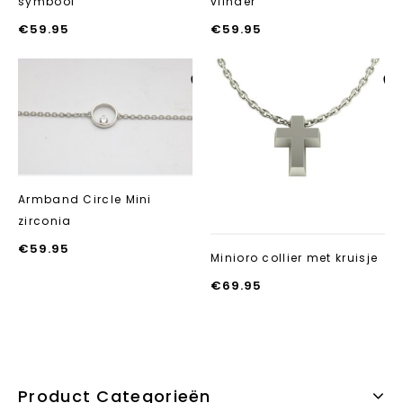
symbool
vlinder
€
59.95
€
59.95
Aan verlanglijst
Aan verlanglij
toevoegen
toevoegen
Armband Circle Mini
zirconia
€
59.95
Minioro collier met kruisje
€
69.95
Product Categorieën