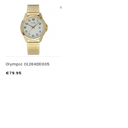
Aan verlanglijst
toevoegen
Olympic OL26HDD005
€
79.95