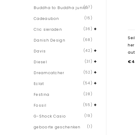
(67)
Buddha to Buddha junior
(15)
Cadeaubon
(36)
Clic sieraden
Sei
(68)
Danish Design
her
(42)
Davis
au
(31)
€
4
Diesel
(52)
Dreamcatcher
(54)
Eclat
(28)
Festina
(55)
Fossil
(19)
G-Shock Casio
(1)
geboorte geschenken