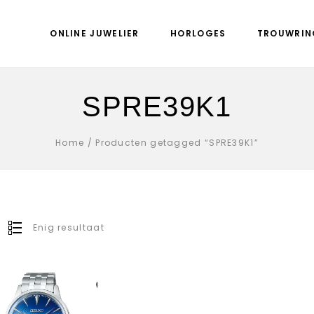
ONLINE JUWELIER
HORLOGES
TROUWRIN
SPRE39K1
Home
/
Producten getagged “SPRE39K1”
Enig resultaat
Aan verlanglijst