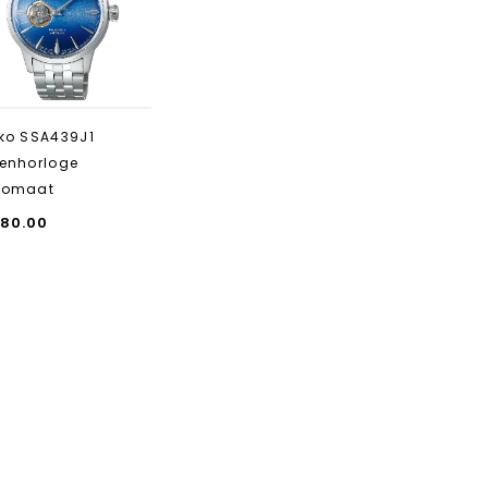
toevoegen
ko SSA439J1
enhorloge
tomaat
80.00