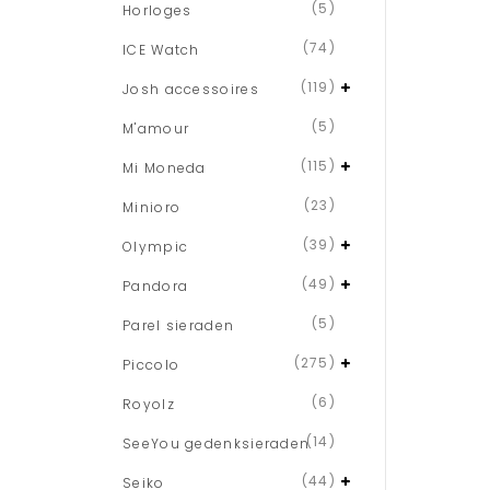
(5)
Horloges
(74)
ICE Watch
(119)
Josh accessoires
(5)
M'amour
(115)
Mi Moneda
(23)
Minioro
(39)
Olympic
(49)
Pandora
(5)
Parel sieraden
(275)
Piccolo
(6)
Royolz
(14)
SeeYou gedenksieraden
(44)
Seiko