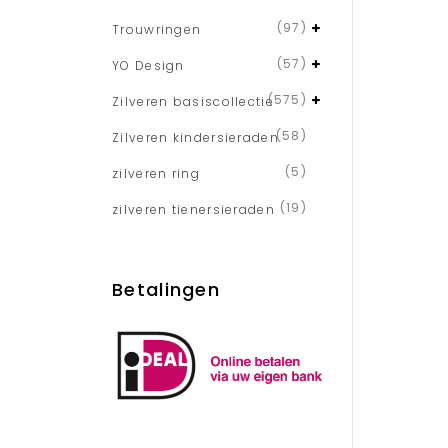
(97)
Trouwringen
(57)
YO Design
(575)
Zilveren basiscollectie
(58)
Zilveren kindersieraden
(5)
zilveren ring
(19)
zilveren tienersieraden
Betalingen