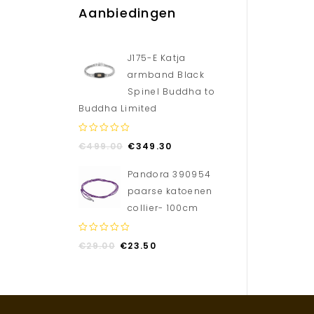
Aanbiedingen
J175-E Katja
armband Black
Spinel Buddha to
Buddha Limited
0
€
499.00
€
349.30
out
of
Pandora 390954
5
paarse katoenen
collier- 100cm
0
€
29.00
€
23.50
out
of
5