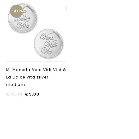
-40%
Aan verlanglijst
toevoegen
Mi Moneda Veni Vidi Vici &
La Dolce vita zilver
medium
€
15.00
€
9.00