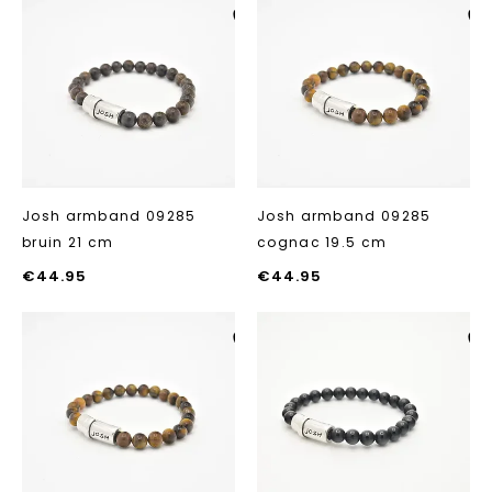
Aan verlanglijst
Aan verlanglij
toevoegen
toevoegen
Josh armband 09285
Josh armband 09285
bruin 21 cm
cognac 19.5 cm
€
44.95
€
44.95
Aan verlanglijst
Aan verlanglij
toevoegen
toevoegen