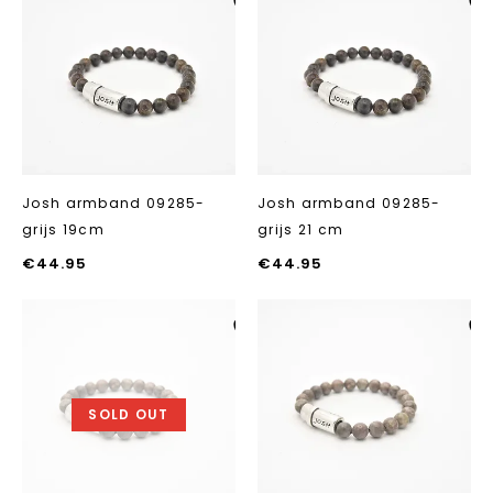
Aan verlanglijst
Aan verlanglij
toevoegen
toevoegen
Josh armband 09285-
Josh armband 09285-
grijs 19cm
grijs 21 cm
€
44.95
€
44.95
Aan verlanglijst
Aan verlanglij
toevoegen
toevoegen
SOLD OUT