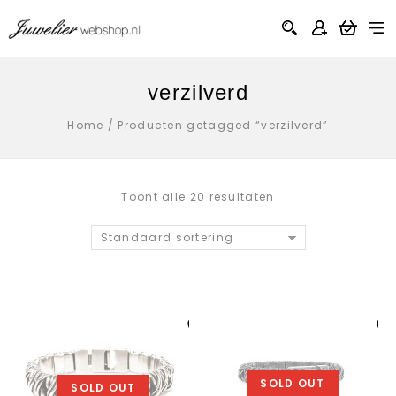
verzilverd
Home
/
Producten getagged “verzilverd”
Toont alle 20 resultaten
Standaard sortering
Aan verlanglijst
Aan verlanglij
toevoegen
toevoegen
SOLD OUT
SOLD OUT