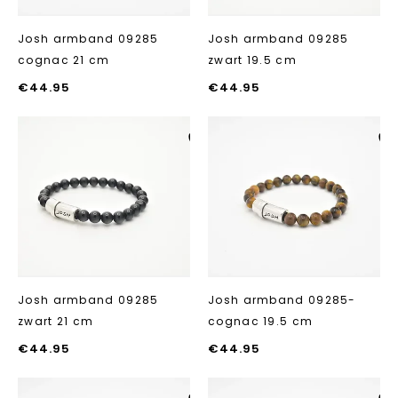
Josh armband 09285
Josh armband 09285
cognac 21 cm
zwart 19.5 cm
€
44.95
€
44.95
Aan verlanglijst
Aan verlanglij
toevoegen
toevoegen
Josh armband 09285
Josh armband 09285-
zwart 21 cm
cognac 19.5 cm
€
44.95
€
44.95