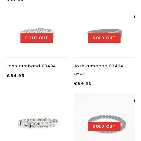
Aan verlanglijst
Aan verlanglij
toevoegen
toevoegen
SOLD OUT
SOLD OUT
Josh armband 03494
Josh armband 03494
zwart
€
84.95
€
84.95
Aan verlanglijst
Aan verlanglij
toevoegen
toevoegen
SOLD OUT