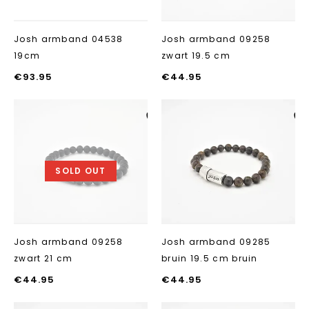
Josh armband 04538
Josh armband 09258
19cm
zwart 19.5 cm
€
93.95
€
44.95
Aan verlanglijst
Aan verlanglij
toevoegen
toevoegen
SOLD OUT
Josh armband 09258
Josh armband 09285
zwart 21 cm
bruin 19.5 cm bruin
€
44.95
€
44.95