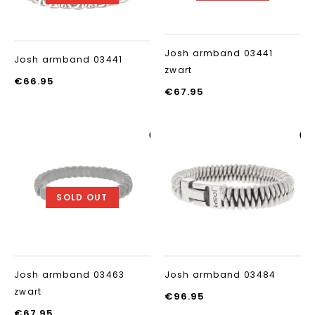
Josh armband 03441
Josh armband 03441
zwart
€
66.95
€
67.95
Aan verlanglijst
Aan verlanglij
toevoegen
toevoegen
SOLD OUT
Josh armband 03463
Josh armband 03484
zwart
€
96.95
€
67.95