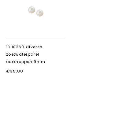
Aan verlanglijst
toevoegen
13.18360 zilveren
zoetwaterparel
oorknoppen 9mm
€
35.00