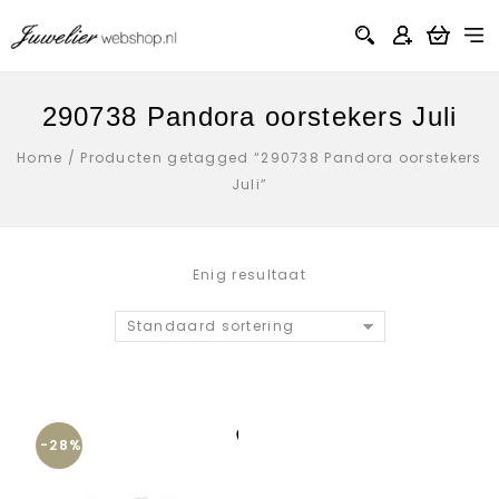
290738 Pandora oorstekers Juli
Home
/
Producten getagged “290738 Pandora oorstekers
Juli”
Enig resultaat
Standaard sortering
-28%
Aan verlanglijst
toevoegen