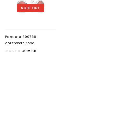
SOLD OUT
Pandora 290738
oorstekers rood
€
45.00
€
32.50